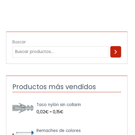
Buscar
Productos más vendidos
R
Taco nylón sin collarin
a
n
0,02
€
-
0,15
€
g
o
d
Remaches de colores
e