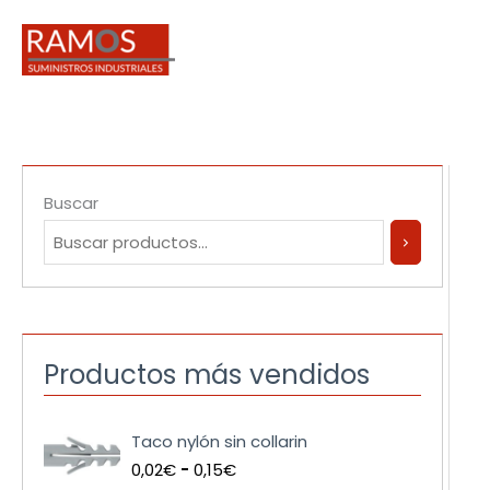
Ir
al
contenido
Buscar
Productos más vendidos
R
Taco nylón sin collarin
a
0,02
€
-
0,15
€
n