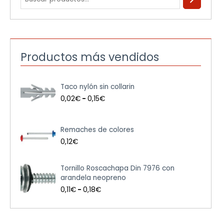
Productos más vendidos
R
Taco nylón sin collarin
a
n
0,02
€
-
0,15
€
g
o
d
Remaches de colores
e
0,12
€
p
r
e
R
Tornillo Roscachapa Din 7976 con
c
a
arandela neopreno
i
n
0,11
€
-
0,18
€
o
g
s
o
:
d
d
e