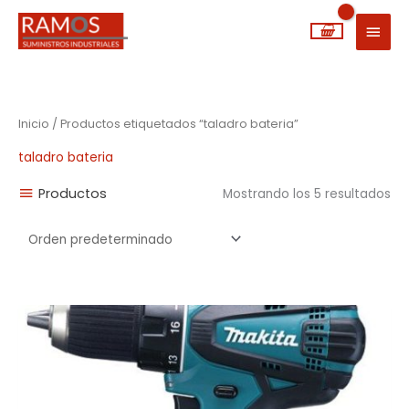
Ir
MEN
al
PRIN
contenido
Inicio
/ Productos etiquetados “taladro bateria”
taladro bateria
Productos
Mostrando los 5 resultados