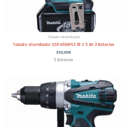
Taladro atornillador
Taladro Atornillador DDF456RFE3 18 V 3 Ah 3 Baterías
320,00
€
3 Baterias