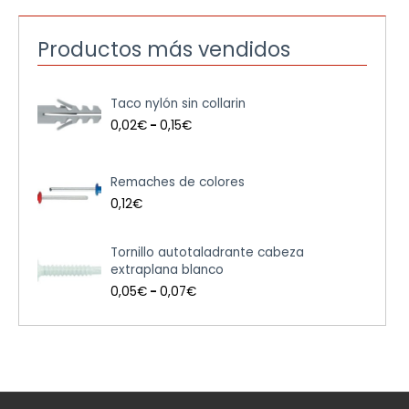
Productos más vendidos
R
Taco nylón sin collarin
a
n
0,02
€
-
0,15
€
g
o
d
Remaches de colores
e
0,12
€
p
r
e
R
Tornillo autotaladrante cabeza
c
a
extraplana blanco
i
n
0,05
€
-
0,07
€
o
g
s
o
:
d
d
e
e
p
s
r
d
e