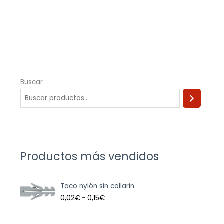
Buscar
Productos más vendidos
R
Taco nylón sin collarin
a
n
0,02
€
-
0,15
€
g
o