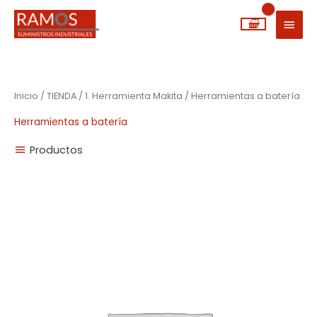
Ir
MEN
al
PRIN
contenido
Inicio
/
TIENDA
/
1. Herramienta Makita
/ Herramientas a batería
Herramientas a batería
Productos