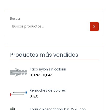
Buscar
Productos más vendidos
R
Taco nylón sin collarin
a
n
0,02
€
-
0,15
€
g
o
d
Remaches de colores
e
0,12
€
p
r
e
R
Tornillo Roscachapa Din 7976 con