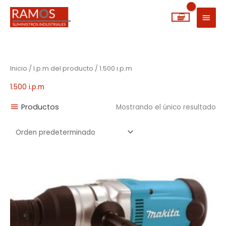
Ir
MEN
al
PRIN
contenido
Inicio
/ I.p.m del producto / 1.500 i.p.m
1.500 i.p.m
Productos
Mostrando el único resultado