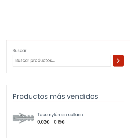
Buscar
Productos más vendidos
R
Taco nylón sin collarin
a
n
0,02
€
-
0,15
€
g
o