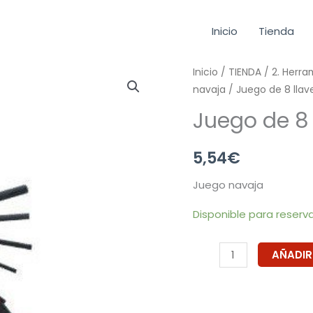
Inicio
Tienda
Juego
Inicio
/
TIENDA
/
2. Herr
navaja
/ Juego de 8 llav
de
8
Juego de 8 
llaves
hexagonales
5,54
€
allen
Juego navaja
cantidad
Disponible para reserv
AÑADIR