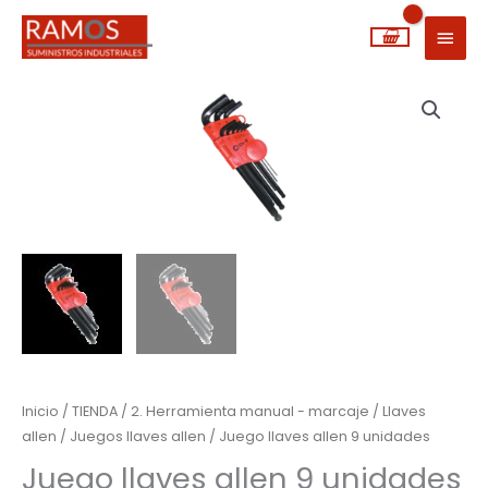
Ir
MEN
al
PRIN
contenido
Juego
llaves
allen
9
unidades
cantidad
Inicio
/
TIENDA
/
2. Herramienta manual - marcaje
/
Llaves
allen
/
Juegos llaves allen
/ Juego llaves allen 9 unidades
Juego llaves allen 9 unidades