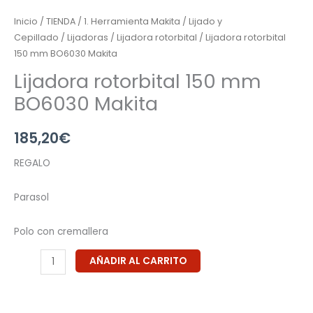
Inicio
/
TIENDA
/
1. Herramienta Makita
/
Lijado y
Cepillado
/
Lijadoras
/
Lijadora rotorbital
/ Lijadora rotorbital
150 mm BO6030 Makita
Lijadora rotorbital 150 mm
BO6030 Makita
185,20
€
REGALO
Parasol
Polo con cremallera
AÑADIR AL CARRITO