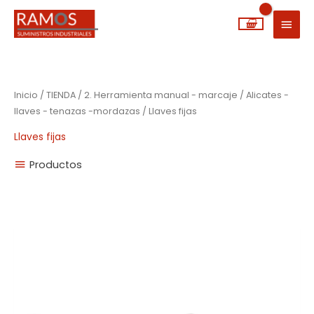
Ir
MEN
al
PRIN
contenido
Inicio
/
TIENDA
/
2. Herramienta manual - marcaje
/
Alicates -
llaves - tenazas -mordazas
/ Llaves fijas
Llaves fijas
Productos