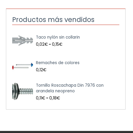
Productos más vendidos
R
Taco nylón sin collarin
a
n
0,02
€
-
0,15
€
g
o
d
Remaches de colores
e
0,12
€
p
r
e
R
Tornillo Roscachapa Din 7976 con
c
a
arandela neopreno
i
n
0,11
€
-
0,18
€
o
g
s
o
:
d
d
e
e
p
s
r