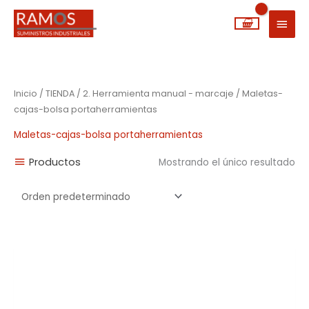
Ir
MEN
al
PRIN
contenido
Inicio
/
TIENDA
/
2. Herramienta manual - marcaje
/ Maletas-
cajas-bolsa portaherramientas
Maletas-cajas-bolsa portaherramientas
Productos
Mostrando el único resultado