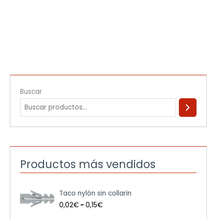
Buscar
Productos más vendidos
R
Taco nylón sin collarin
a
n
0,02
€
-
0,15
€
g