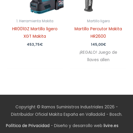
1. Herramienta Makita
Martillo ligero
HR001GZ Martillo ligero
Martillo Percutor Makita
XGT Makita
HR2600
453,75
€
145,00
€
¡REGALO! Juego de
llaves allen
Copyright © Ramos Suministros Industriales 2026 -
Distribuidor Oficial Makita España en Valladolid - Bosch.
Política de Privacidad
- Diseño y desarrollo web
livire.es