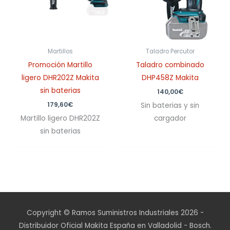
Martillos
Taladro Percutor
Promoción Martillo
Taladro combinado
ligero DHR202Z Makita
DHP458Z Makita
sin baterias
140,00
€
179,60
€
Sin baterias y sin
Martillo ligero DHR202Z
cargador
sin baterias
Copyright © Ramos Suministros Industriales 2026 -
Distribuidor Oficial Makita España en Valladolid - Bosch.