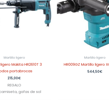
Martillo ligero
Martillo ligero
o ligero Makita HR2610T 3
HR009GZ Martillo ligero 
odos portabrocas
544,50
€
215,00
€
REGALO
 camiseta, gafas de sol