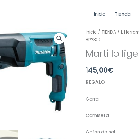
Inicio
Tienda
Martillo
Inicio
/
TIENDA
/
1. Herra
HR2300
ligero
Makita
Martillo li
HR2300
cantidad
145,00
€
REGALO
Gorra
Camiseta
Gafas de sol