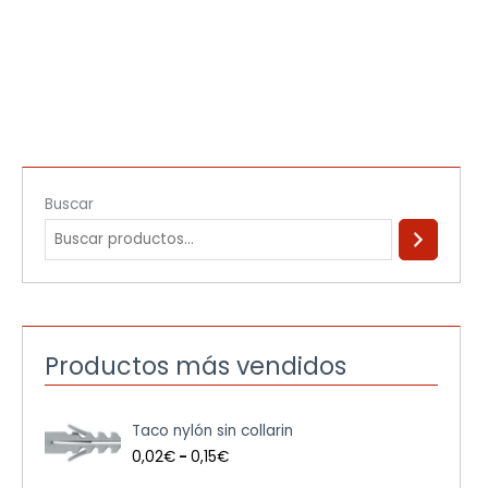
Buscar
Productos más vendidos
R
Taco nylón sin collarin
a
n
0,02
€
-
0,15
€
g