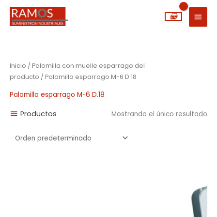
Ir
MEN
al
PRIN
contenido
Inicio
/ Palomilla con muelle esparrago del
producto / Palomilla esparrago M-6 D.18
Palomilla esparrago M-6 D.18
Productos
Mostrando el único resultado
Rango
de
precios:
desde
0,33€
hasta