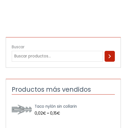
Buscar
Productos más vendidos
R
Taco nylón sin collarin
a
n
0,02
€
-
0,15
€
g
o