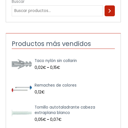
Buscar
Productos más vendidos
R
Taco nylón sin collarin
a
n
0,02
€
-
0,15
€
g
o
d
Remaches de colores
e
0,12
€
p
r
e
R
Tornillo autotaladrante cabeza
c
a
extraplana blanco
i
n
0,05
€
-
0,07
€
o
g
s
o