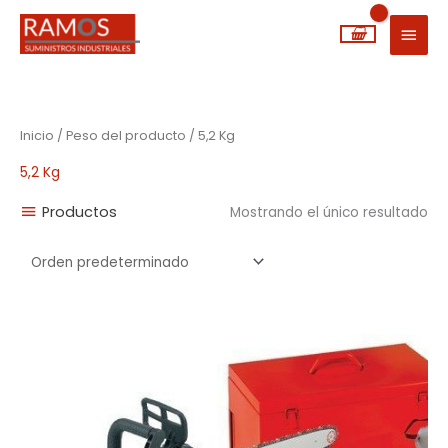
Ir
MEN
al
PRIN
contenido
Inicio
/ Peso del producto / 5,2 Kg
5,2 Kg
Productos
Mostrando el único resultado