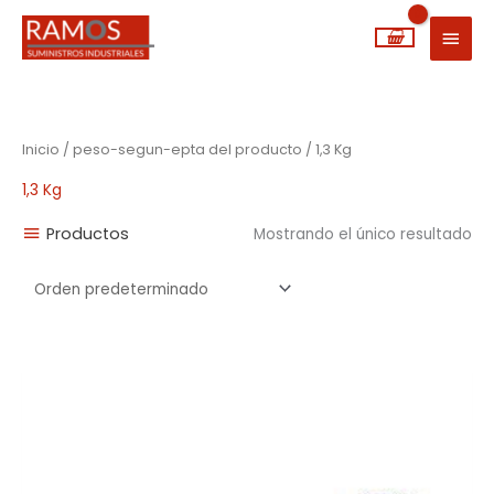
Ir
MEN
al
PRIN
contenido
Inicio
/ peso-segun-epta del producto / 1,3 Kg
1,3 Kg
Productos
Mostrando el único resultado