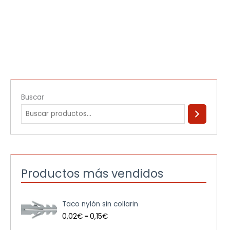
Buscar
Productos más vendidos
R
Taco nylón sin collarin
a
n
0,02
€
-
0,15
€
g