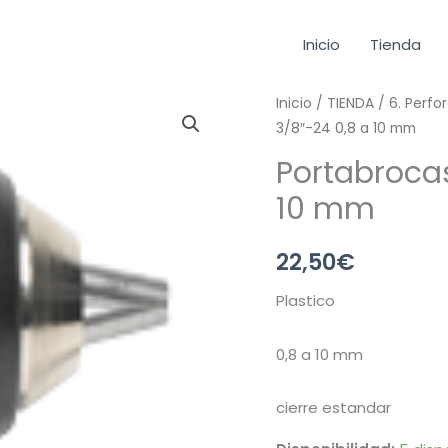
Inicio
Tienda
Portabrocas
Inicio
/
TIENDA
/
6. Perfo
3/8″-24 0,8 a 10 mm
automático
3/8"-24
Portabroca
0,8
10 mm
a
10
22,50
€
mm
cantidad
Plastico
0,8 a 10 mm
cierre estandar