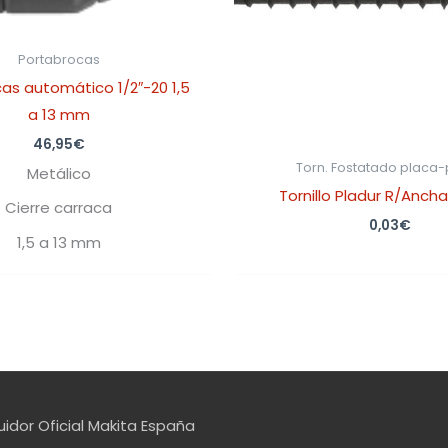
Portabrocas
as automático 1/2″-20 1,5
a 13 mm
46,95
€
Torn. Fostatado placa
Metálico
Tornillo Pladur R/Anch
Cierre carraca
0,03
€
1,5 a 13 mm
uidor Oficial Makita España