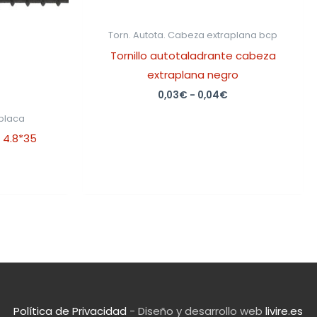
Torn. Autota. Cabeza extraplana bcp
Tornillo autotaladrante cabeza
extraplana negro
0,03
€
-
0,04
€
-placa
a 4.8*35
Política de Privacidad
- Diseño y desarrollo web
livire.es