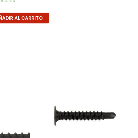
onibles
ÑADIR AL CARRITO
Rango
de
precios:
desde
0,03€
hasta
0,04€