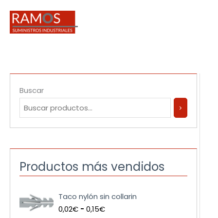
Ir
al
contenido
Buscar
Productos más vendidos
R
Taco nylón sin collarin
a
0,02
€
-
0,15
€
n