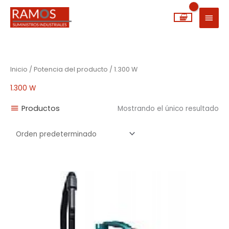
Ir
MEN
al
PRIN
contenido
Inicio
/ Potencia del producto / 1.300 W
1.300 W
Productos
Mostrando el único resultado