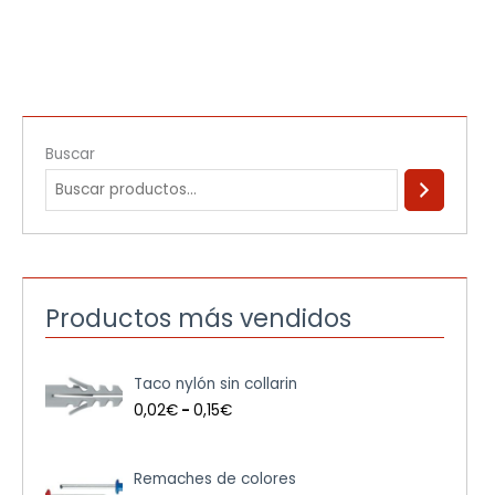
Buscar
Productos más vendidos
R
Taco nylón sin collarin
a
n
0,02
€
-
0,15
€
g
o
d
Remaches de colores
e