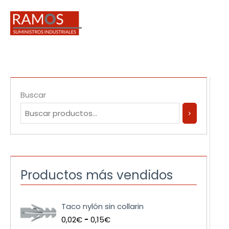
Ir
al
contenido
Buscar
Productos más vendidos
R
Taco nylón sin collarin
a
0,02
€
-
0,15
€
n