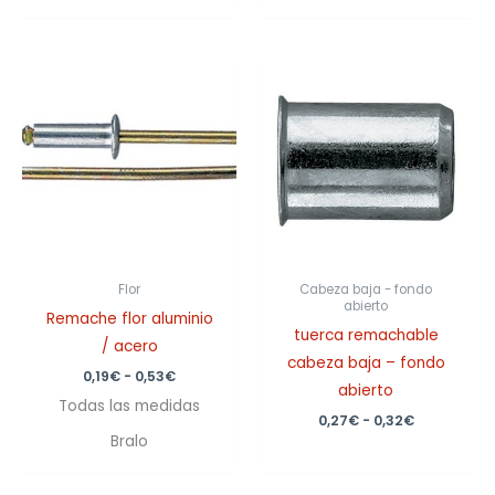
Rango
Rango
de
de
precios:
precios:
desde
desde
0,19€
0,27€
hasta
hasta
0,53€
0,32€
Flor
Cabeza baja - fondo
abierto
Remache flor aluminio
tuerca remachable
/ acero
cabeza baja – fondo
0,19
€
-
0,53
€
abierto
Todas las medidas
0,27
€
-
0,32
€
Bralo