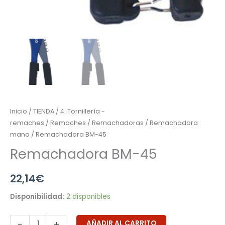
Inicio
/
TIENDA
/
4. Tornillería -
remaches
/
Remaches
/
Remachadoras
/
Remachadora
mano
/ Remachadora BM-45
Remachadora BM-45
22,14
€
Disponibilidad:
2 disponibles
-
+
AÑADIR AL CARRITO