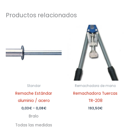
Productos relacionados
Rango
de
precios:
desde
0,03€
hasta
0,08€
Standar
Remachadora de mano
Remache Estándar
Remachadora Tuercas
aluminio / acero
TR-208
0,03
€
-
0,08
€
193,50
€
Bralo
Todas las medidas