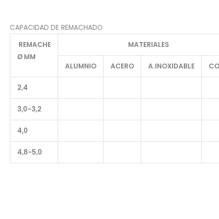
CAPACIDAD DE REMACHADO
REMACHE
MATERIALES
Ø MM
ALUMNIO
ACERO
A.INOXIDABLE
CO
2,4
3,0-3,2
4,0
4,8-5,0