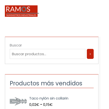
Ir
al
contenido
Buscar
Productos más vendidos
R
Taco nylón sin collarin
a
0,02
€
-
0,15
€
n