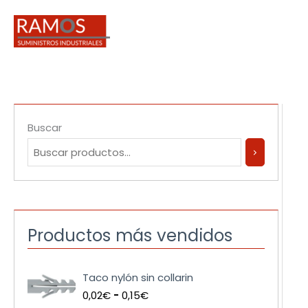
Ir
al
contenido
Buscar
Productos más vendidos
R
Taco nylón sin collarin
a
0,02
€
-
0,15
€
n