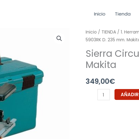
Inicio
Tienda
Sierra
Inicio
/
TIENDA
/
1. Herra
5903RK D. 235 mm. Makit
Circular
5903RK
Sierra Circ
D.
Makita
235
mm.
349,00
€
Makita
cantidad
AÑADIR