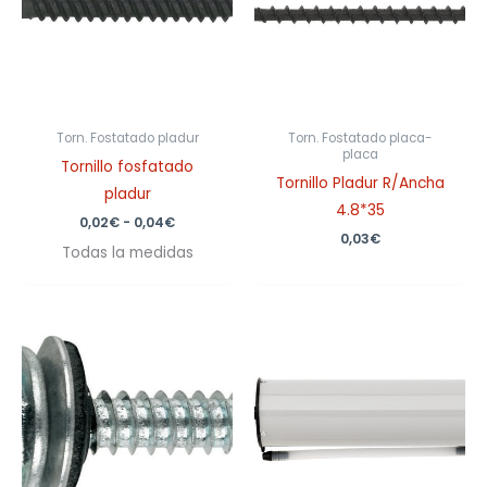
hasta
0,04€
Torn. Fostatado pladur
Torn. Fostatado placa-
placa
Tornillo fosfatado
Tornillo Pladur R/Ancha
pladur
4.8*35
0,02
€
-
0,04
€
0,03
€
Todas la medidas
Rango
de
precios:
desde
0,11€
hasta
0,18€