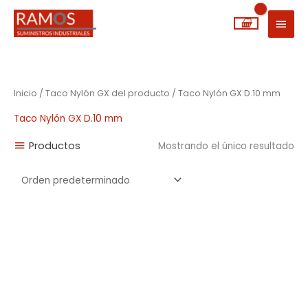
Ir
MEN
al
PRIN
contenido
Inicio
/ Taco Nylón GX del producto / Taco Nylón GX D.10 mm
Taco Nylón GX D.10 mm
Productos
Mostrando el único resultado
Rango
de
precios:
desde
0,04€
hasta
0,20€