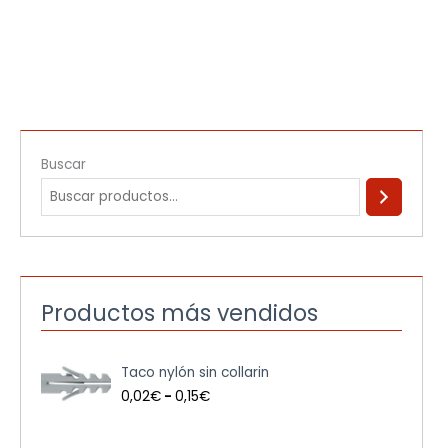
Buscar
Productos más vendidos
R
Taco nylón sin collarin
a
n
0,02
€
-
0,15
€
g
o