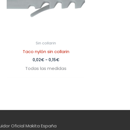
Sin collarin
Taco nylón sin collarin
0,02
€
-
0,15
€
Todas las medidas
uidor Oficial Makita España