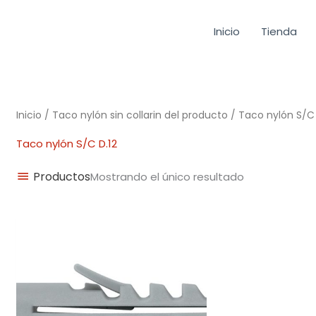
Inicio
Tienda
Inicio
/ Taco nylón sin collarin del producto / Taco nylón S/C 
Taco nylón S/C D.12
Productos
Mostrando el único resultado
Rango
de
precios:
desde
0,02€
hasta
0,15€