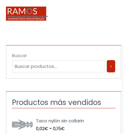
Ir
al
contenido
Buscar
Productos más vendidos
R
Taco nylón sin collarin
a
0,02
€
-
0,15
€
n