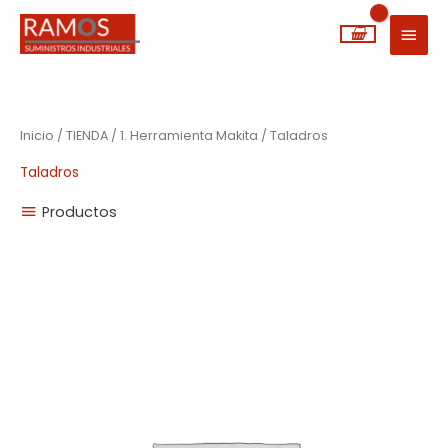
Ir
MEN
al
PRIN
contenido
Inicio
/
TIENDA
/
1. Herramienta Makita
/ Taladros
Taladros
Productos