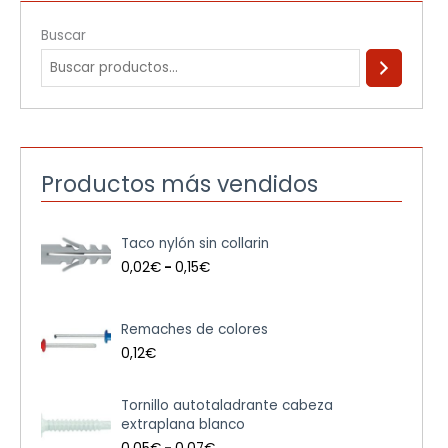
Buscar
Productos más vendidos
R
Taco nylón sin collarin
a
n
0,02
€
-
0,15
€
g
o
d
Remaches de colores
e
0,12
€
p
r
e
R
Tornillo autotaladrante cabeza
c
a
extraplana blanco
i
n