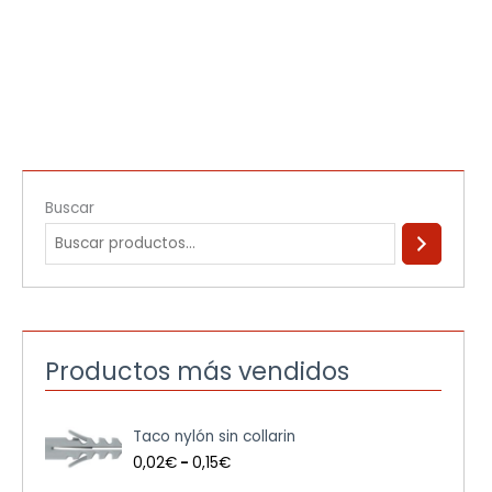
Buscar
Productos más vendidos
R
Taco nylón sin collarin
a
n
0,02
€
-
0,15
€
g