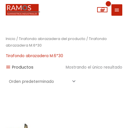
Ir
MEN
al
PRIN
contenido
Inicio
/ Tirafondo abrazadera del producto / Tirafondo
abrazadera M.6*30
Tirafondo abrazadera M.6*30
Productos
Mostrando el único resultado
Rango
de
precios:
desde
0,04€
hasta