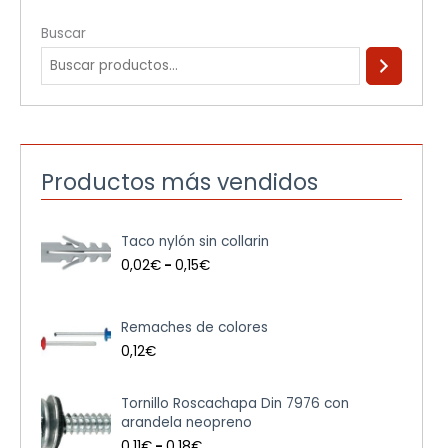
Buscar
Productos más vendidos
R
Taco nylón sin collarin
a
n
0,02
€
-
0,15
€
g
o
d
Remaches de colores
e
0,12
€
p
r
e
R
Tornillo Roscachapa Din 7976 con
c
a
arandela neopreno
i
n
0,11
€
-
0,18
€