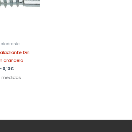
otaladrante
taladrante Din
n arandela
-
0,13
€
s medidas