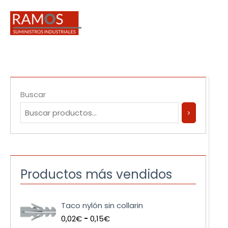
Ir
al
contenido
Buscar
Productos más vendidos
R
Taco nylón sin collarin
a
0,02
€
-
0,15
€
n