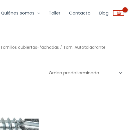
Quiénes somos
Taller
Contacto
Blog
/
Tornillos cubiertas-fachadas
/ Torn. Autotaladrante
Rango
de
precios:
desde
0,06€
hasta
0,13€