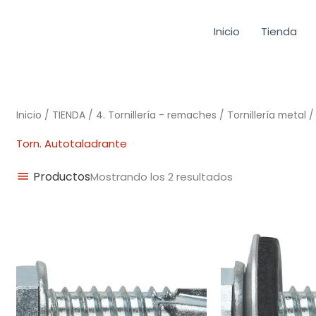
Inicio
Tienda
Inicio
/
TIENDA
/
4. Tornillería - remaches
/
Tornillería metal
Torn. Autotaladrante
Productos
Mostrando los 2 resultados
Rango
de
precios:
desde
0,02€
hasta
0,41€