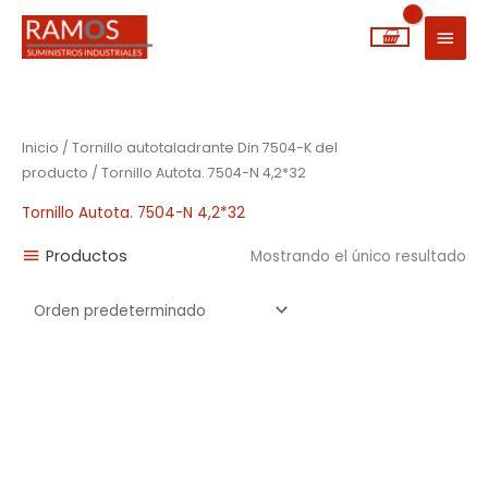
Ir
MEN
al
PRIN
contenido
Inicio
/ Tornillo autotaladrante Din 7504-K del
producto / Tornillo Autota. 7504-N 4,2*32
Tornillo Autota. 7504-N 4,2*32
Productos
Mostrando el único resultado
Rango
de
precios:
desde
0,01€
hasta