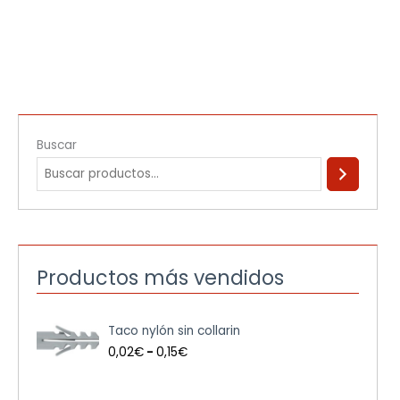
Buscar
Productos más vendidos
R
Taco nylón sin collarin
a
n
0,02
€
-
0,15
€
g
o