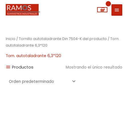
Ir
MEN
al
PRIN
contenido
Inicio
/ Tornillo autotaladrante Din 7504-K del producto / Torn.
autotaladrante 6,3*120
Torn. autotaladrante 6,3*120
Productos
Mostrando el único resultado
Rango
de
precios:
desde
0,02€
hasta