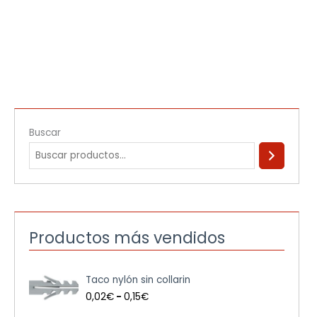
Buscar
Productos más vendidos
R
Taco nylón sin collarin
a
n
0,02
€
-
0,15
€
g