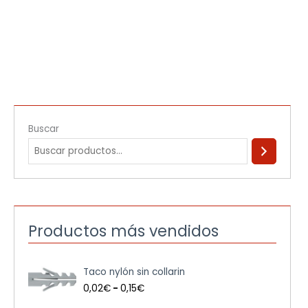
Buscar
Productos más vendidos
R
Taco nylón sin collarin
a
n
0,02
€
-
0,15
€
g