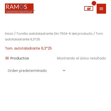
Ir
MEN
al
PRIN
contenido
Inicio
/ Tornillo autotaladrante Din 7504-K del producto / Torn.
autotaladrante 6,3*25
Torn. autotaladrante 6,3*25
Productos
Mostrando el único resultado
Rango
de
precios:
desde
0,02€
hasta