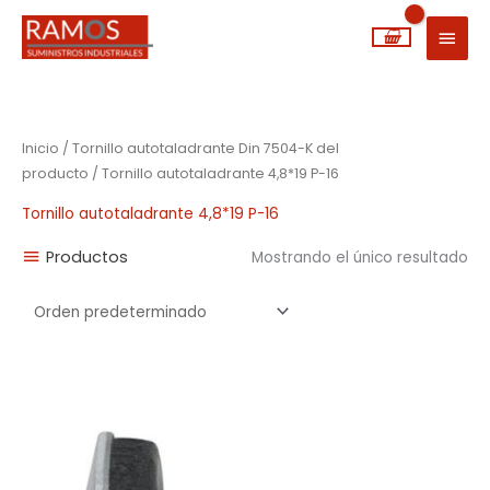
Ir
MEN
al
PRIN
contenido
Inicio
/ Tornillo autotaladrante Din 7504-K del
producto / Tornillo autotaladrante 4,8*19 P-16
Tornillo autotaladrante 4,8*19 P-16
Productos
Mostrando el único resultado
Rango
de
precios:
desde
0,06€
hasta