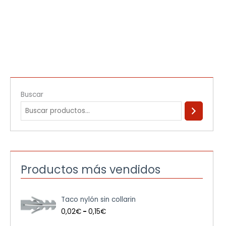
Buscar
Productos más vendidos
R
Taco nylón sin collarin
a
n
0,02
€
-
0,15
€
g