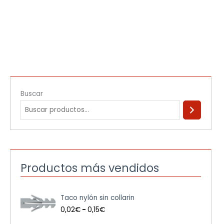
Buscar
Productos más vendidos
R
Taco nylón sin collarin
a
n
0,02
€
-
0,15
€
g