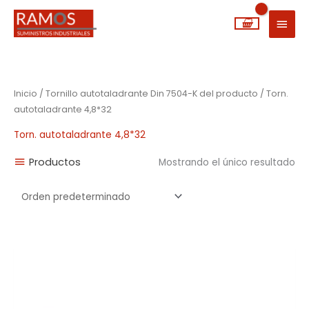
Ir
MEN
al
PRIN
contenido
Inicio
/ Tornillo autotaladrante Din 7504-K del producto / Torn.
autotaladrante 4,8*32
Torn. autotaladrante 4,8*32
Productos
Mostrando el único resultado
Rango
de
precios:
desde
0,02€
hasta