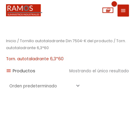
Ir
MEN
al
PRIN
contenido
Inicio
/ Tornillo autotaladrante Din 7504-K del producto / Torn.
autotaladrante 6,3*60
Torn. autotaladrante 6,3*60
Productos
Mostrando el único resultado
Rango
de
precios:
desde
0,02€
hasta