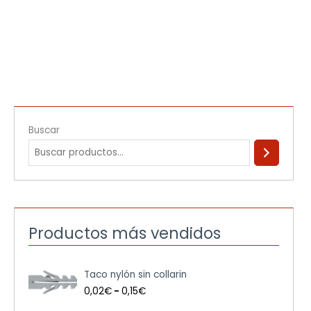
Buscar
Productos más vendidos
R
Taco nylón sin collarin
a
n
0,02
€
-
0,15
€
g