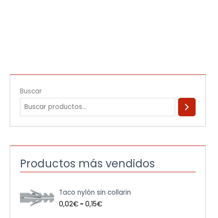
Buscar
Productos más vendidos
R
Taco nylón sin collarin
a
n
0,02
€
-
0,15
€
g