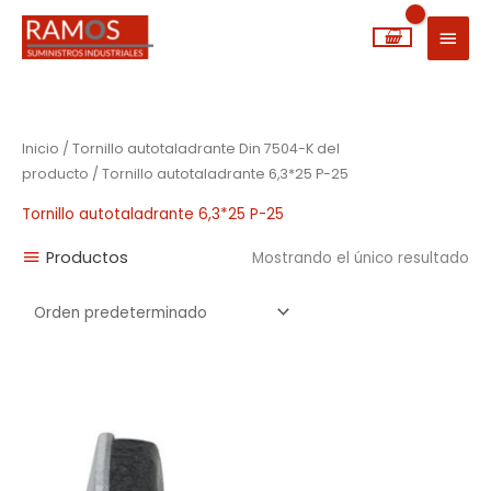
Ir
MEN
al
PRIN
contenido
Inicio
/ Tornillo autotaladrante Din 7504-K del
producto / Tornillo autotaladrante 6,3*25 P-25
Tornillo autotaladrante 6,3*25 P-25
Productos
Mostrando el único resultado
Rango
de
precios:
desde
0,06€
hasta