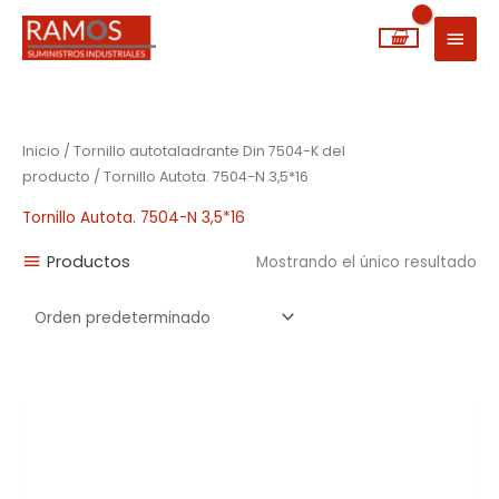
Ir
MEN
al
PRIN
contenido
Inicio
/ Tornillo autotaladrante Din 7504-K del
producto / Tornillo Autota. 7504-N 3,5*16
Tornillo Autota. 7504-N 3,5*16
Productos
Mostrando el único resultado
Rango
de
precios:
desde
0,01€
hasta