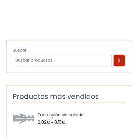
Buscar
Productos más vendidos
R
Taco nylón sin collarin
a
n
0,02
€
-
0,15
€
g
o