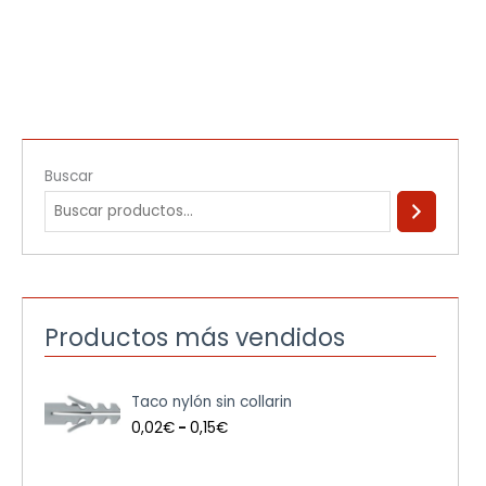
Buscar
Productos más vendidos
R
Taco nylón sin collarin
a
n
0,02
€
-
0,15
€
g
o