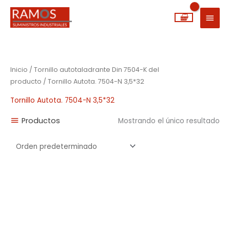
Ir
MEN
al
PRIN
contenido
Inicio
/ Tornillo autotaladrante Din 7504-K del
producto / Tornillo Autota. 7504-N 3,5*32
Tornillo Autota. 7504-N 3,5*32
Productos
Mostrando el único resultado
Rango
de
precios:
desde
0,01€
hasta