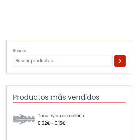
Buscar
Productos más vendidos
R
Taco nylón sin collarin
a
n
0,02
€
-
0,15
€
g
o