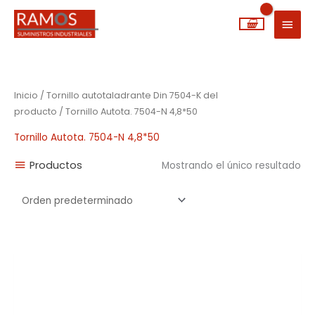
Ir
MEN
al
PRIN
contenido
Inicio
/ Tornillo autotaladrante Din 7504-K del
producto / Tornillo Autota. 7504-N 4,8*50
Tornillo Autota. 7504-N 4,8*50
Productos
Mostrando el único resultado
Rango
de
precios:
desde
0,01€
hasta