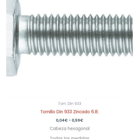
0,59€
Torn. Din 933
Tornillo Din 933 Zincado 6.8.
0,04
€
-
0,59
€
Cabeza hexagonal
Todas las medidas