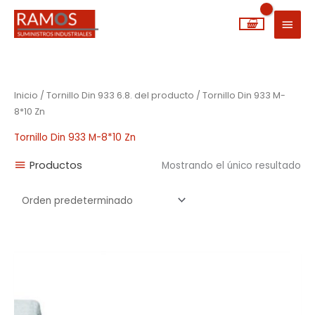
Ir
MEN
al
PRIN
contenido
Inicio
/ Tornillo Din 933 6.8. del producto / Tornillo Din 933 M-
8*10 Zn
Tornillo Din 933 M-8*10 Zn
Productos
Mostrando el único resultado
Rango
de
precios:
desde
0,04€
hasta