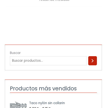
Buscar
Productos más vendidos
R
Taco nylón sin collarin
a