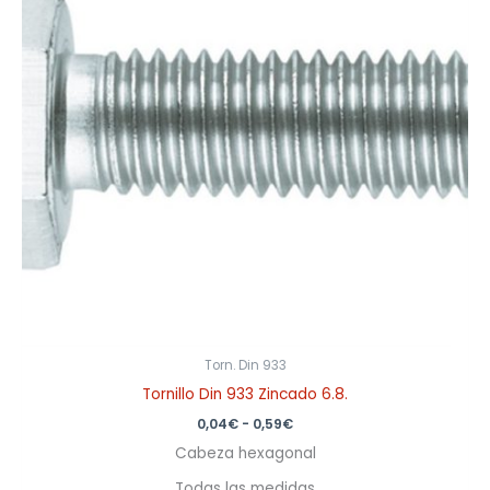
0,59€
Torn. Din 933
Tornillo Din 933 Zincado 6.8.
0,04
€
-
0,59
€
Cabeza hexagonal
Todas las medidas