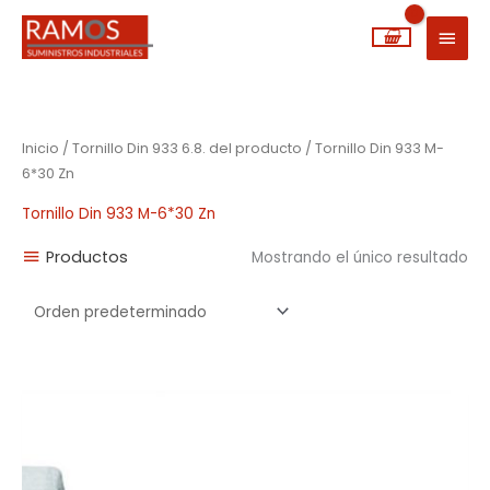
Ir
MEN
al
PRIN
contenido
Inicio
/ Tornillo Din 933 6.8. del producto / Tornillo Din 933 M-
6*30 Zn
Tornillo Din 933 M-6*30 Zn
Productos
Mostrando el único resultado
Rango
de
precios:
desde
0,04€
hasta