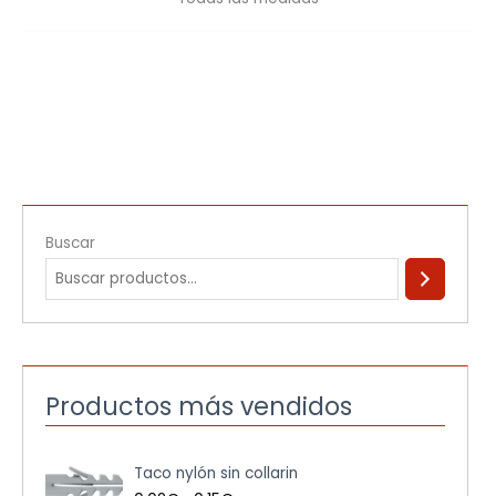
Buscar
Productos más vendidos
R
Taco nylón sin collarin
a