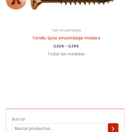
0,39€
Torn. Ensamblaje
Tornillo Spax emsamblaje madera
0,02
€
-
0,39
€
Todas las medidas
Buscar