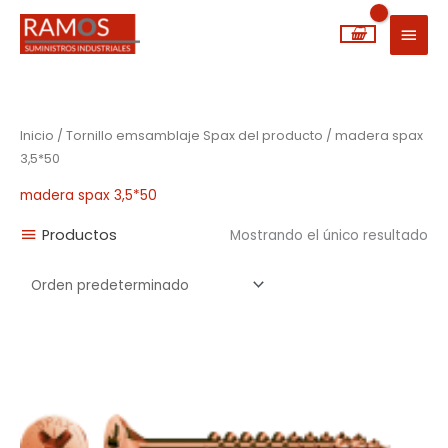
Ir
MEN
al
PRIN
contenido
Inicio
/ Tornillo emsamblaje Spax del producto / madera spax
3,5*50
madera spax 3,5*50
Productos
Mostrando el único resultado
Rango
de
precios:
desde
0,02€
hasta