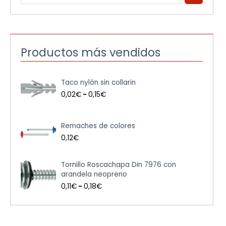
Productos más vendidos
R
Taco nylón sin collarin
a
n
0,02
€
-
0,15
€
g
o
d
Remaches de colores
e
0,12
€
p
r
e
R
Tornillo Roscachapa Din 7976 con
c
a
arandela neopreno
i
n
0,11
€
-
0,18
€
o
g
s
o
:
d
d
e