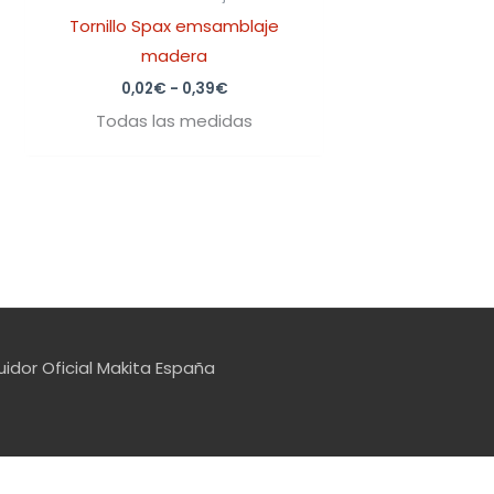
Tornillo Spax emsamblaje
madera
0,02
€
-
0,39
€
Todas las medidas
uidor Oficial Makita España