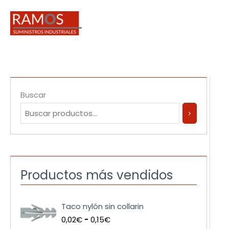
Ir
al
contenido
Buscar
Productos más vendidos
R
Taco nylón sin collarin
a
0,02
€
-
0,15
€
n