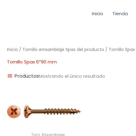
Inicio
Tienda
Inicio
/ Tornillo emsamblaje Spax del producto / Tornillo Sp
Tornillo Spax 6*90 mm
Productos
Mostrando el único resultado
Rango
de
precios:
desde
0,02€
hasta
0,39€
Torn. Ensamblaje