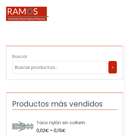
Ir
al
contenido
Buscar
Productos más vendidos
R
Taco nylón sin collarin
a
0,02
€
-
0,15
€
n