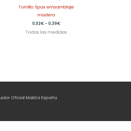
Tornillo Spax emsamblaje
madera
0,02
€
-
0,39
€
Todas las medidas
uidor Oficial Makita España