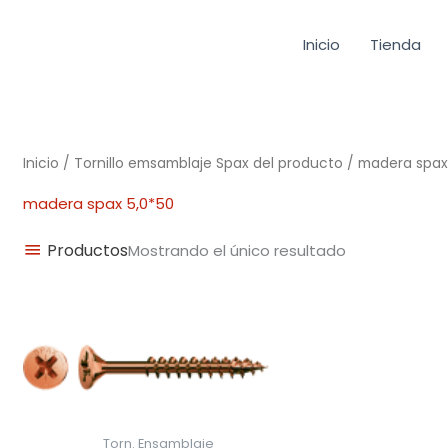
Inicio
Tienda
Inicio
/ Tornillo emsamblaje Spax del producto / madera spax
madera spax 5,0*50
Productos
Mostrando el único resultado
Rango
de
precios:
desde
0,02€
hasta
0,39€
Torn. Ensamblaje