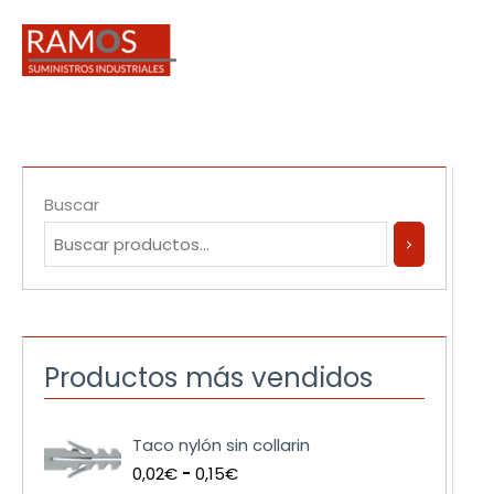
Ir
al
contenido
Buscar
Productos más vendidos
R
Taco nylón sin collarin
a
0,02
€
-
0,15
€
n