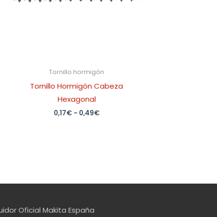
Tornillo hormigón
Tornillo Hormigón Cabeza
Hexagonal
0,17
€
-
0,49
€
uidor Oficial Makita España