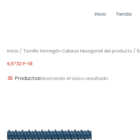
Inicio
Tienda
Inicio
/ Tornillo Hormigón Cabeza Hexagonal del producto / 6
6,5*32 P-18
Productos
Mostrando el único resultado
Rango
de
precios:
desde
0,17€
hasta
0,49€